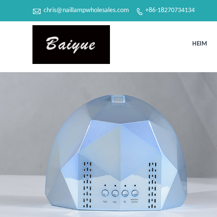

chris@naillampwholesales.com
+86-18270734134

HEIM